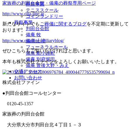
家族葬の判田台会館・備庵の葬祭専用ページ
葬祭事業
テニススクール
http://www.oita-fine.jp
コインランドリー
葬祭事業
新たなサイトでも
ご葬儀に関するブログ
を不定期に更新して
判田台会館
おります。
備庵 牧
http://www.oita-fine.jp/diaryblog/
備庵 山津
フューネラルホール
ぜひこちらもご覧いただければと思います。
備庵 船小路町
備庵 別府堀田
本年も株式会社ファインをよろしくお願いいたします。
備庵 豊後大野・みえ
交通アクセス
お問い合わせ
株式会社ファイン
●判田台会館コールセンター
0120-45-1357
家族葬の判田台会館
大分県大分市判田台北４丁目１－３