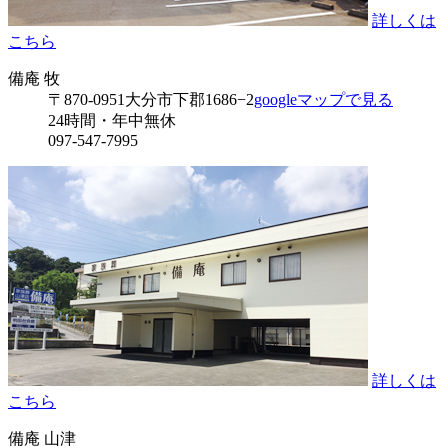
詳しくは
こちら
備庵 牧
〒870-0951
大分市下郡1686−2
googleマップで見る
24時間・年中無休
097-547-7995
詳しくは
こちら
備庵 山津