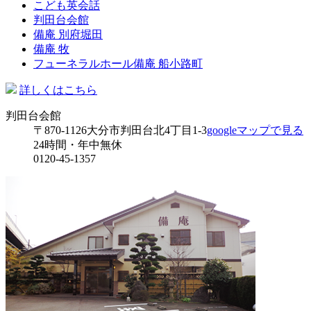
こども英会話
判田台会館
備庵 別府堀田
備庵 牧
フューネラルホール備庵 船小路町
詳しくはこちら
判田台会館
〒870-1126
大分市判田台北4丁目1-3
googleマップで見る
24時間・年中無休
0120-45-1357