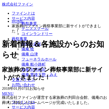
株式会社ファイン
ファインとは
サービス内容
HOME
葬祭事業
家族葬のファイン葬祭事業部に新サイトができまし
テニススクール
た！
コインランドリー
葬祭事業
新着情報＆各施設からのお知
判田台会館
備庵 牧
らせ
備庵 山津
フューネラルホール
備庵 船小路町
家族葬のファイン葬祭事業部に新サイ
備庵 別府堀田
備庵 豊後大野・みえ
トができました！
交通アクセス
お問い合わせ
2018年01月07日
お知らせ
MENU
株式会社ファインが運営する家族葬の判田台会館、備庵のお
ファインとは
葬式に特化したホームページが完成いたしました。
サービス内容