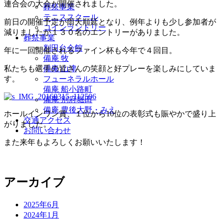
連合会の大会が開催されました。
葬祭事業
テニススクール
前日の開催予定が雨天順延となり、例年よりも少し参加者が
コインランドリー
減りましたが１３０名のエントリーがありました。
葬祭事業
判田台会館
年に一回開催されるファイン杯も今年で４回目。
備庵 牧
私たちも選手の皆さんの笑顔と好プレーを楽しみにしていま
備庵 山津
す。
フューネラルホール
備庵 船小路町
備庵 別府堀田
備庵 豊後大野・みえ
ホールインワン賞、１位から10位の表彰式も賑やかで盛り上
交通アクセス
がりました。
お問い合わせ
また来年もよろしくお願いいたします！
アーカイブ
2025年6月
2024年1月