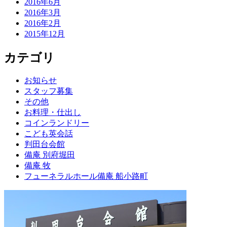
2016年6月
2016年3月
2016年2月
2015年12月
カテゴリ
お知らせ
スタッフ募集
その他
お料理・仕出し
コインランドリー
こども英会話
判田台会館
備庵 別府堀田
備庵 牧
フューネラルホール備庵 船小路町