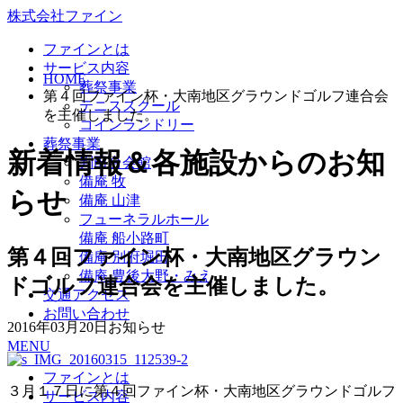
株式会社ファイン
ファインとは
サービス内容
HOME
葬祭事業
第４回ファイン杯・大南地区グラウンドゴルフ連合会
テニススクール
を主催しました。
コインランドリー
葬祭事業
新着情報＆各施設からのお知
判田台会館
備庵 牧
らせ
備庵 山津
フューネラルホール
備庵 船小路町
第４回ファイン杯・大南地区グラウン
備庵 別府堀田
備庵 豊後大野・みえ
ドゴルフ連合会を主催しました。
交通アクセス
お問い合わせ
2016年03月20日
お知らせ
MENU
ファインとは
３月１７日に第４回ファイン杯・大南地区グラウンドゴルフ
サービス内容