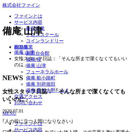
株式会社ファイン
ファインとは
サービス内容
備庵 山津
葬祭事業
テニススクール
コインランドリー
HOME
葬祭事業
備庵 山津
判田台会館
女性スタッフ日誌：「そんな所まで潔くなくてもいい
備庵 牧
のに」
備庵 山津
フューネラルホール
NEWS
備庵 船小路町
備庵 別府堀田
備庵 豊後大野・みえ
女性スタッフ日誌：「そんな所まで潔くなくても
交通アクセス
いいのに」
お問い合わせ
2020.07.01
MENU
｢人の役に立つ人間になりなさい｣
ファインとは
サービス内容