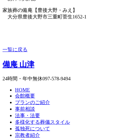
家族葬の備庵【豊後大野・みえ】
大分県豊後大野市三重町菅生1652-1
一覧に戻る
備庵 山津
24時間・年中無休
097-578-9494
HOME
会館概要
プランのご紹介
事前相談
法事・法要
多様化する葬儀
スタイル
孤独死について
宗教者紹介