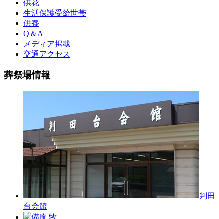
供花
生活保護受給世帯
供養
Q＆A
メディア掲載
交通アクセス
葬祭場情報
判田
台会館
備庵 牧