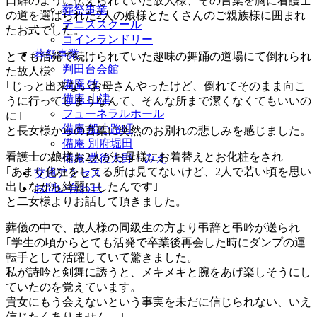
口癖のように伝えられていた故人様、その言葉を胸に看護士
葬祭事業
の道を選ばられた2人の娘様とたくさんのご親族様に囲まれ
テニススクール
たお式でした。
コインランドリー
葬祭事業
とても活発で続けられていた趣味の舞踊の道場にて倒れられ
判田台会館
た故人様
備庵 牧
｢じっと出来ないお母さんやったけど、倒れてそのまま向こ
備庵 山津
うに行ってしまうなんて、そんな所まで潔くなくてもいいの
フューネラルホール
に｣
備庵 船小路町
と長女様からの言葉に突然のお別れの悲しみを感じました。
備庵 別府堀田
看護士の娘様お2人がお母様にお着替えとお化粧をされ
備庵 豊後大野・みえ
｢あまり化粧をしてる所は見てないけど、2人で若い頃を思い
交通アクセス
出しながら綺麗にしたんです｣
お問い合わせ
と二女様よりお話して頂きました。
葬儀の中で、故人様の同級生の方より弔辞と弔吟が送られ
｢学生の頃からとても活発で卒業後再会した時にダンプの運
転手として活躍していて驚きました。
私が詩吟と剣舞に誘うと、メキメキと腕をあげ楽しそうにし
ていたのを覚えています。
貴女にもう会えないという事実を未だに信じられない、いえ
信じたくありません。｣