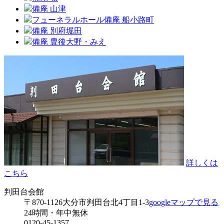
備庵 山津
フューネラルホール備庵 船小路町
備庵 別府堀田
備庵 豊後大野・みえ
詳しくは
こちら
判田台会館
〒870-1126
大分市判田台北4丁目1-3
googleマップで見る
24時間・年中無休
0120-45-1357