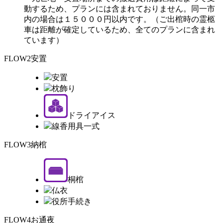
動するため、プランには含まれておりません。同一市
内の場合は１５０００円以内です。（ご出棺時の霊柩
車は距離が確定しているため、全てのプランに含まれ
ています）
FLOW2
安置
安置
枕飾り
ドライアイス
線香用具一式
FLOW3
納棺
桐棺
仏衣
役所手続き
FLOW4
お通夜