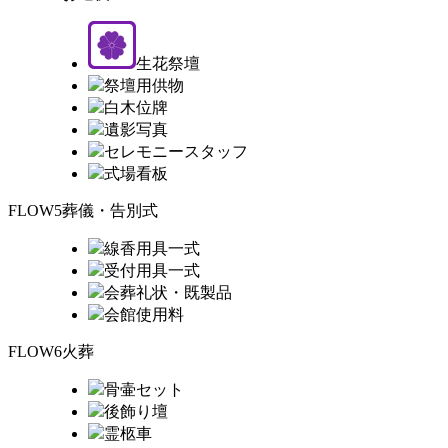
生花祭壇
祭壇用供物
白木位牌
遺影写真
セレモニースタッフ
式場看板
FLOW5
葬儀・告別式
線香用具一式
受付用具一式
会葬礼状・既製品
会館使用料
FLOW6
火葬
骨壷セット
後飾り壇
霊柩車