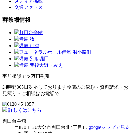
メディア掲載
交通アクセス
葬祭場情報
判田台会館
備庵 牧
備庵 山津
フューネラルホール備庵 船小路町
備庵 別府堀田
備庵 豊後大野・みえ
事前相談で５万円割引
24時間365日対応しております
葬儀のご依頼・資料請求・お
見積り・ご相談はお電話で
詳しくはこちら
判田台会館
〒870-1126
大分市判田台北4丁目1-3
googleマップで見る