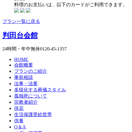
料理のお支払いは、以下のカードが
ご利用できます。
プラン一覧に戻る
判田台会館
24時間・年中無休
0120-45-1357
HOME
会館概要
プランのご紹介
事前相談
法事・法要
多様化する葬儀
スタイル
孤独死について
宗教者紹介
供花
生活保護受給世帯
供養
Q＆A