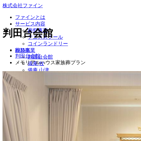
株式会社ファイン
ファインとは
サービス内容
判田台会館
葬祭事業
テニススクール
コインランドリー
HOME
葬祭事業
判田台会館
判田台会館
メモリアルハウス家族葬プラン
備庵 牧
備庵 山津
フューネラルホール
備庵 船小路町
備庵 別府堀田
備庵 豊後大野・みえ
交通アクセス
お問い合わせ
MENU
ファインとは
サービス内容