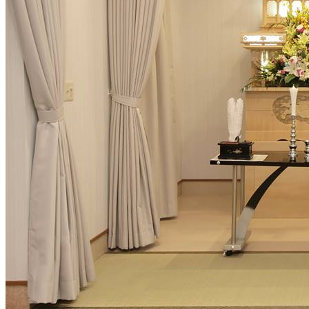
葬祭事業
テニススクール
コインランドリー
葬祭事業
判田台会館
備庵 牧
備庵 山津
フューネラルホール
備庵 船小路町
備庵 別府堀田
備庵 豊後大野・みえ
交通アクセス
お問い合わせ