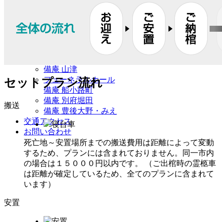
葬祭事業
テニススクール
コインランドリー
葬祭事業
判田台会館
備庵 牧
備庵 山津
フューネラルホール
セットプラン流れ
備庵 船小路町
備庵 別府堀田
搬送
備庵 豊後大野・みえ
交通アクセス
寝台車
お問い合わせ
死亡地～安置場所までの搬送費用は距離によって変動
するため、プランには含まれておりません。同一市内
の場合は１５０００円以内です。 （ご出棺時の霊柩車
は距離が確定しているため、全てのプランに含まれて
います）
安置
安置