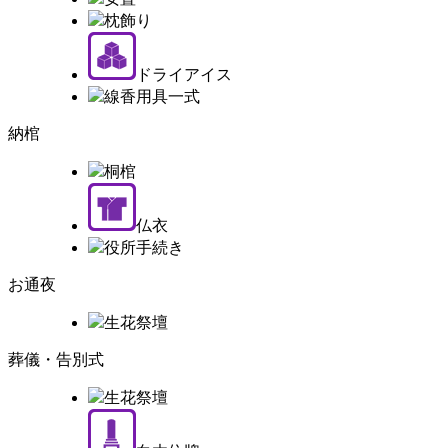
枕飾り
ドライアイス
線香用具一式
納棺
桐棺
仏衣
役所手続き
お通夜
生花祭壇
葬儀・告別式
生花祭壇