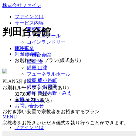
株式会社ファイン
ファインとは
サービス内容
判田台会館
葬祭事業
テニススクール
コインランドリー
HOME
葬祭事業
判田台会館
判田台会館
お別れルームプラン(儀式あり)
備庵 牧
備庵 山津
フューネラルホール
備庵 船小路町
PLAN
5名まで
備庵 別府堀田
お別れルームプラン(儀式あり)
備庵 豊後大野・みえ
327,800
円（税込）
交通アクセス
382,800
円（税込）
お問い合わせ
お付き添い安置で宗教者をお招きするプラン
MENU
宗教者をお招きいただき儀式を執り行うことができます。
ファインとは
サービス内容