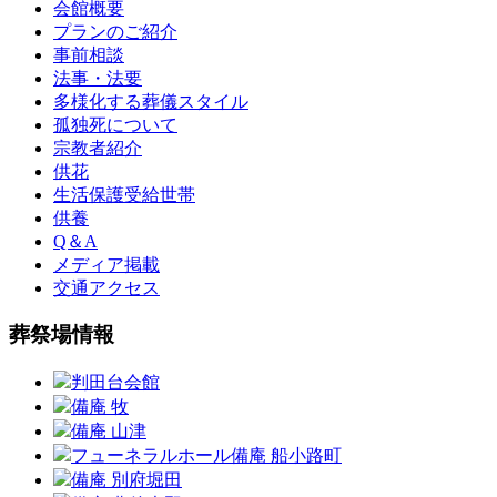
会館概要
プランのご紹介
事前相談
法事・法要
多様化する葬儀
スタイル
孤独死について
宗教者紹介
供花
生活保護受給世帯
供養
Q＆A
メディア掲載
交通アクセス
葬祭場情報
判田台会館
備庵 牧
備庵 山津
フューネラルホール備庵 船小路町
備庵 別府堀田