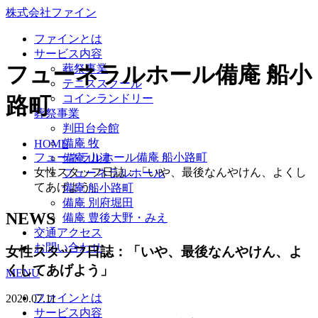
株式会社ファイン
ファインとは
サービス内容
フューネラルホール備庵 船小
葬祭事業
テニススクール
コインランドリー
路町
葬祭事業
判田台会館
備庵 牧
HOME
フューネラルホール備庵 船小路町
備庵 山津
女性スタッフ日誌：「いや、最後なんやけん、よくし
フューネラルホール
てあげよう」
備庵 船小路町
備庵 別府堀田
NEWS
備庵 豊後大野・みえ
交通アクセス
お問い合わせ
女性スタッフ日誌：「いや、最後なんやけん、よ
くしてあげよう」
MENU
ファインとは
2020.07.11
サービス内容