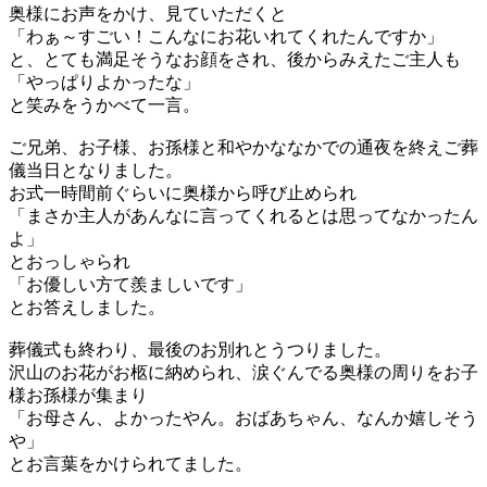
奥様にお声をかけ、見ていただくと
「わぁ～すごい！こんなにお花いれてくれたんですか」
と、とても満足そうなお顔をされ、後からみえたご主人も
「やっぱりよかったな」
と笑みをうかべて一言。
ご兄弟、お子様、お孫様と和やかななかでの通夜を終えご葬
儀当日となりました。
お式一時間前ぐらいに奥様から呼び止められ
「まさか主人があんなに言ってくれるとは思ってなかったん
よ」
とおっしゃられ
「お優しい方て羨ましいです」
とお答えしました。
葬儀式も終わり、最後のお別れとうつりました。
沢山のお花がお柩に納められ、涙ぐんでる奥様の周りをお子
様お孫様が集まり
「お母さん、よかったやん。おばあちゃん、なんか嬉しそう
や」
とお言葉をかけられてました。