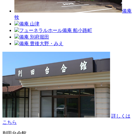
備庵
牧
備庵 山津
フューネラルホール備庵 船小路町
備庵 別府堀田
備庵 豊後大野・みえ
詳しくは
こちら
判田台会館