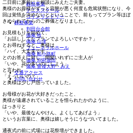
二日前に事前にご相談にみえたご夫妻。
葬祭事業
奥様のお母様がずっと容態が悪く何度も危篤状態になり、今
テニススクール
回は覚悟を決めないとということで、前もってプラン等ほぼ
コインランドリー
きめられてからのご葬儀となりました。
葬祭事業
判田台会館
お見積もりを始めて、
備庵 牧
「お話ししてたプランでよろしいですか？」
備庵 山津
とお尋ねすると、奥様は
フューネラルホール
「ハイ、大丈夫です」
備庵 船小路町
とのお答えに対し、間髪いれずにご主人が
備庵 別府堀田
「いや、花の多いのにしよう」
備庵 豊後大野・みえ
と言われ
交通アクセス
「えっいいの？」
お問い合わせ
と奥様は少し戸惑っていました。
お母様がお花が大好きだったこと、
奥様が遠慮されていることを悟られたかのように、
はっきりと
「いや、最後なんやけん、よくしてあげよう」
というお言葉に、奥様は嬉しそうにうなづいてました。
通夜式の前に式場には花祭壇ができました。