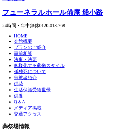
フューネラルホール備庵 船小路
24時間・年中無休
0120-018-768
HOME
会館概要
プランのご紹介
事前相談
法事・法要
多様化する葬儀
スタイル
孤独死について
宗教者紹介
供花
生活保護受給世帯
供養
Q＆A
メディア掲載
交通アクセス
葬祭場情報